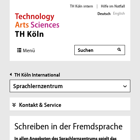
TH Köln intern
|
Hilfe im Notfall
English
Deutsch
Direkt zur Hauptnavigation
Direkt zur Subnavigation
Direkt zum Inhalt
Direkt zum Fußbereich
Suche
Menü
TH Köln International
Sprachlernzentrum
Kontakt & Service
Schreiben in der Fremdsprache
In allen Angeboten des Sprachlernzentrums spielt das