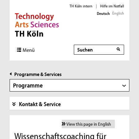
TH Köln intern
|
Hilfe im Notfall
English
Deutsch
Direkt zur Hauptnavigation
Direkt zur Subnavigation
Direkt zum Inhalt
Direkt zum Fußbereich
Suche
Menü
Programme & Services
Programme
Kontakt & Service
View this page in English
Wissenschaftscoaching für