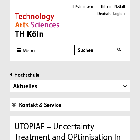
TH Köln intern
|
Hilfe im Notfall
English
Deutsch
Direkt zur Hauptnavigation
Direkt zur Subnavigation
Direkt zum Inhalt
Direkt zum Fußbereich
Suche
Menü
Hochschule
Aktuelles
Kontakt & Service
UTOPIAE – Uncertainty
Treatment and OPtimisation In