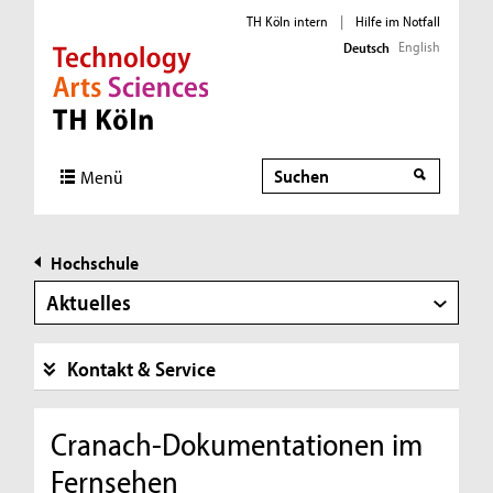
TH Köln intern
|
Hilfe im Notfall
English
Deutsch
Direkt zur Hauptnavigation
Direkt zur Subnavigation
Direkt zum Inhalt
Direkt zum Fußbereich
Suche
Menü
Hochschule
Aktuelles
Kontakt & Service
Cranach-Dokumentationen im
Fernsehen