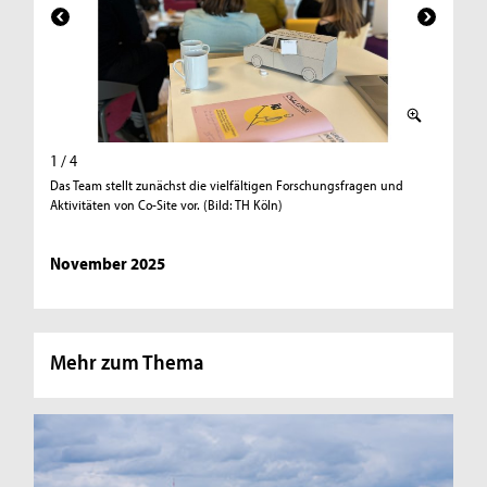
1 / 4
2 / 4
Das Team stellt zunächst die vielfältigen Forschungsfragen und
Prof. Dr.
Aktivitäten von Co-Site vor. (Bild: TH Köln)
Innovati
Erftstad
Revier. (
November 2025
Mehr zum Thema