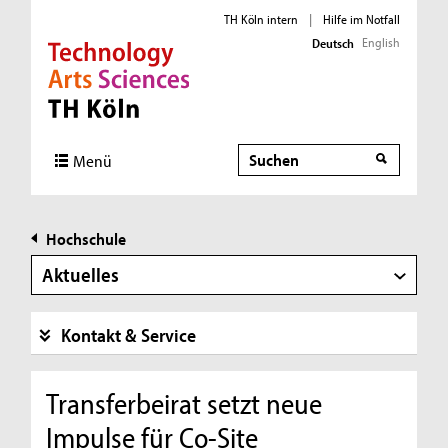
TH Köln intern
|
Hilfe im Notfall
English
Deutsch
Direkt zur Hauptnavigation
Direkt zur Subnavigation
Direkt zum Inhalt
Direkt zum Fußbereich
Suche
Menü
Hochschule
Aktuelles
Kontakt & Service
Transferbeirat setzt neue
Impulse für Co-Site