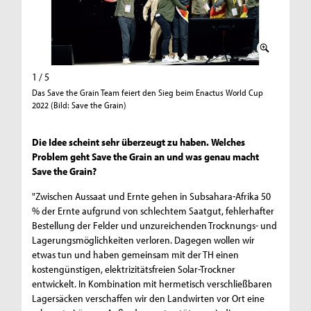
1 / 5
2 / 5
Das Save the Grain Team feiert den Sieg beim Enactus World Cup
Das Save
2022 (Bild: Save the Grain)
2022 (Bil
Die Idee scheint sehr überzeugt zu haben. Welches
Problem geht Save the Grain an und was genau macht
Save the Grain?
"Zwischen Aussaat und Ernte gehen in Subsahara-Afrika 50
% der Ernte aufgrund von schlechtem Saatgut, fehlerhafter
Bestellung der Felder und unzureichenden Trocknungs- und
Lagerungsmöglichkeiten verloren. Dagegen wollen wir
etwas tun und haben gemeinsam mit der TH einen
kostengünstigen, elektrizitätsfreien Solar-Trockner
entwickelt. In Kombination mit hermetisch verschließbaren
Lagersäcken verschaffen wir den Landwirten vor Ort eine