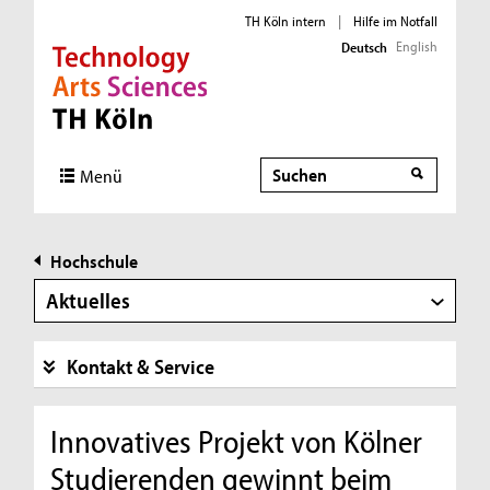
TH Köln intern
|
Hilfe im Notfall
English
Deutsch
Direkt zur Hauptnavigation
Direkt zur Subnavigation
Direkt zum Inhalt
Direkt zum Fußbereich
Suche
Menü
Hochschule
Aktuelles
Kontakt & Service
Innovatives Projekt von Kölner
Studierenden gewinnt beim