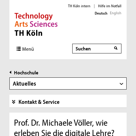
TH Köln intern
|
Hilfe im Notfall
English
Deutsch
Direkt zur Hauptnavigation
Direkt zur Subnavigation
Direkt zum Inhalt
Direkt zum Fußbereich
Suche
Menü
Hochschule
Aktuelles
Kontakt & Service
Prof. Dr. Michaele Völler, wie
erleben Sie die digitale Lehre?