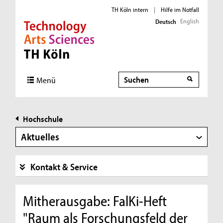
TH Köln intern
|
Hilfe im Notfall
English
Deutsch
Direkt zur Hauptnavigation
Direkt zur Subnavigation
Direkt zum Inhalt
Direkt zum Fußbereich
Suche
Menü
Hochschule
Aktuelles
Kontakt & Service
Mitherausgabe: FalKi-Heft
"Raum als Forschungsfeld der