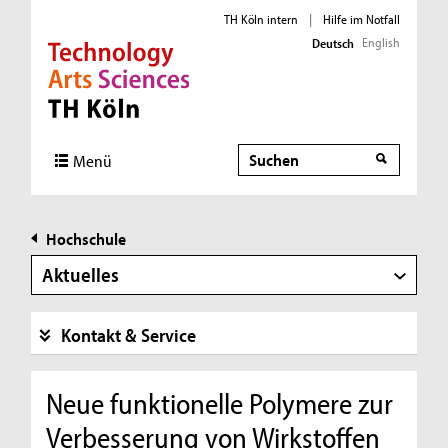
TH Köln intern
|
Hilfe im Notfall
English
Deutsch
Direkt zur Hauptnavigation
Direkt zur Subnavigation
Direkt zum Inhalt
Direkt zum Fußbereich
Suche
Menü
Hochschule
Aktuelles
Kontakt & Service
Neue funktionelle Polymere zur
Verbesserung von Wirkstoffen