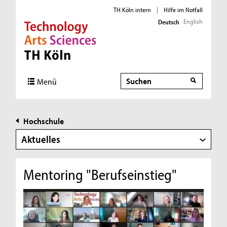
TH Köln intern
|
Hilfe im Notfall
English
Deutsch
Direkt zur Hauptnavigation
Direkt zur Subnavigation
Direkt zum Inhalt
Direkt zum Fußbereich
Suche
Menü
Hochschule
Aktuelles
Mentoring "Berufseinstieg"