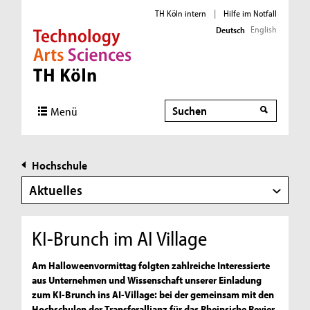
TH Köln intern
|
Hilfe im Notfall
English
Deutsch
Direkt zur Hauptnavigation
Direkt zur Subnavigation
Direkt zum Inhalt
Direkt zum Fußbereich
Suche
Menü
Hochschule
Aktuelles
KI-Brunch im AI Village
Am Halloweenvormittag folgten zahlreiche Interessierte
aus Unternehmen und Wissenschaft unserer Einladung
zum KI-Brunch ins AI-Village: bei der gemeinsam mit den
Hochschulen der Transferallianz für das Rheinsiche Revier