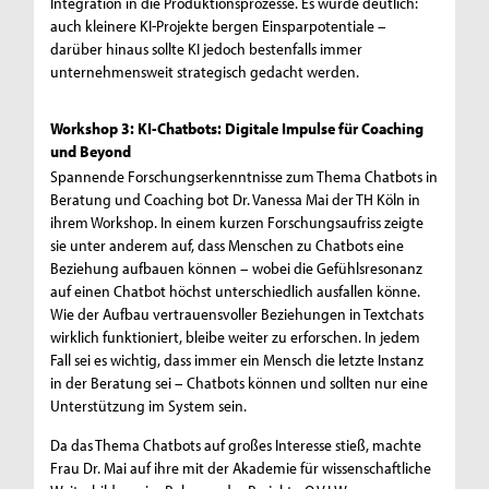
Integration in die Produktionsprozesse. Es wurde deutlich:
auch kleinere KI-Projekte bergen Einsparpotentiale –
darüber hinaus sollte KI jedoch bestenfalls immer
unternehmensweit strategisch gedacht werden.
Workshop 3: KI-Chatbots: Digitale Impulse für Coaching
und Beyond
Spannende Forschungserkenntnisse zum Thema Chatbots in
Beratung und Coaching bot Dr. Vanessa Mai der TH Köln in
ihrem Workshop. In einem kurzen Forschungsaufriss zeigte
sie unter anderem auf, dass Menschen zu Chatbots eine
Beziehung aufbauen können – wobei die Gefühlsresonanz
auf einen Chatbot höchst unterschiedlich ausfallen könne.
Wie der Aufbau vertrauensvoller Beziehungen in Textchats
wirklich funktioniert, bleibe weiter zu erforschen. In jedem
Fall sei es wichtig, dass immer ein Mensch die letzte Instanz
in der Beratung sei – Chatbots können und sollten nur eine
Unterstützung im System sein.
Da das Thema Chatbots auf großes Interesse stieß, machte
Frau Dr. Mai auf ihre mit der Akademie für wissenschaftliche