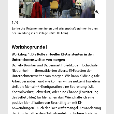
1 / 9
2 / 9
Zahlreiche Unternehmer:innen und Wissenschaftler:innen folgten
Marje Brü
der Einladung ins AI Village. (Bild: TH Köln)
Workshoprunde I
Workshop 1: Die Rolle virtueller KI-Assistenten in den
Unternehmenswelten von morgen
Dr. Felix Brünker und Dr. Lennart Hofeditz der Hochschule
Niederrhein thematisierten diverse KI-Facetten der
Unternehmenswelten von morgen: Wie kann KI die digitale
Arbeit verändern und wie können wir sie nutzen? Inwiefern
stellt die Mensch-KI-Konfiguration eine Bedrohung (z.B.
Kontrollverlust, Jobverlust) oder eine Chance (Erweiterung
des Selbstbildes) für Menschen dar? Wie schaffe ich eine
positive Identifikation von Beschäftigten mit KI-
Anwendungen? Auch der Fachkräftemangel, Abwanderung
der Kundschaft in den Onlinehandel und höhere Logistik-