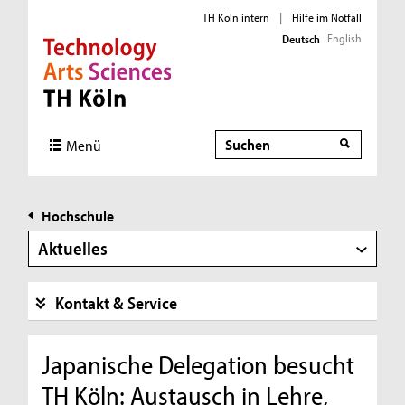
TH Köln intern
|
Hilfe im Notfall
English
Deutsch
Direkt zur Hauptnavigation
Direkt zur Subnavigation
Direkt zum Inhalt
Direkt zum Fußbereich
Suche
Menü
Hochschule
Aktuelles
Kontakt & Service
Japanische Delegation besucht
TH Köln: Austausch in Lehre,