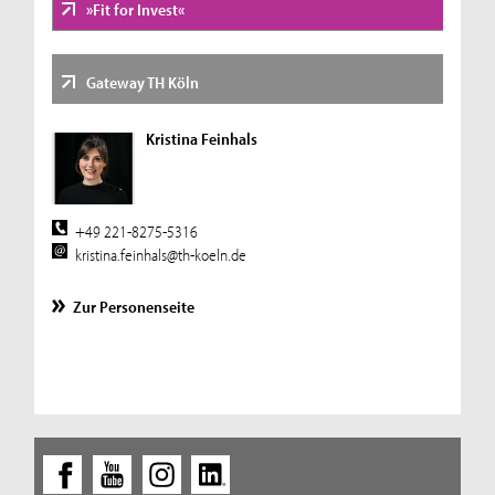
»Fit for Invest«
Gateway TH Köln
Kristina Feinhals
+49 221-8275-5316
kristina.feinhals@th-koeln.de
Zur Personenseite