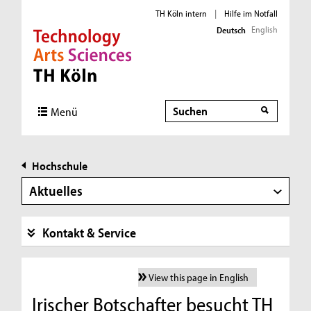
TH Köln intern
|
Hilfe im Notfall
English
Deutsch
Direkt zur Hauptnavigation
Direkt zur Subnavigation
Direkt zum Inhalt
Direkt zum Fußbereich
Suche
Menü
Hochschule
Aktuelles
Kontakt & Service
View this page in English
Irischer Botschafter besucht TH