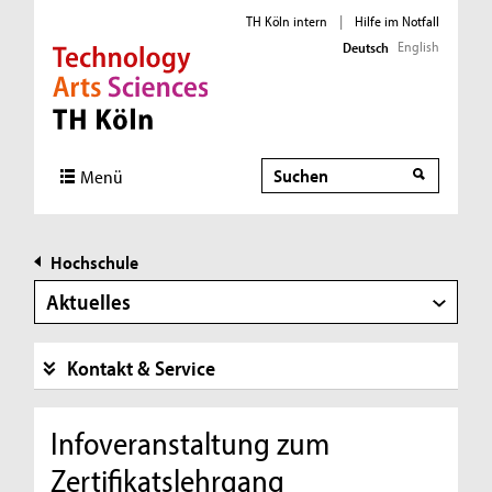
TH Köln intern
|
Hilfe im Notfall
English
Deutsch
Direkt zur Hauptnavigation
Direkt zur Subnavigation
Direkt zum Inhalt
Direkt zum Fußbereich
Suche
Menü
Hochschule
Aktuelles
Kontakt & Service
Infoveranstaltung zum
Zertifikatslehrgang