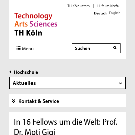
TH Köln intern
|
Hilfe im Notfall
English
Deutsch
Direkt zur Hauptnavigation
Direkt zur Subnavigation
Direkt zum Inhalt
Direkt zum Fußbereich
Suche
Menü
Hochschule
Aktuelles
Kontakt & Service
In 16 Fellows um die Welt: Prof.
Dr. Moti Gigi