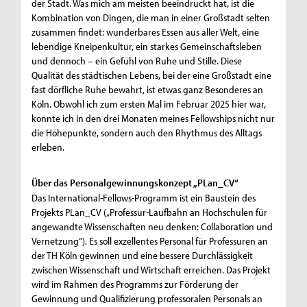
der Stadt. Was mich am meisten beeindruckt hat, ist die
Kombination von Dingen, die man in einer Großstadt selten
zusammen findet: wunderbares Essen aus aller Welt, eine
lebendige Kneipenkultur, ein starkes Gemeinschaftsleben
und dennoch – ein Gefühl von Ruhe und Stille. Diese
Qualität des städtischen Lebens, bei der eine Großstadt eine
fast dörfliche Ruhe bewahrt, ist etwas ganz Besonderes an
Köln. Obwohl ich zum ersten Mal im Februar 2025 hier war,
konnte ich in den drei Monaten meines Fellowships nicht nur
die Höhepunkte, sondern auch den Rhythmus des Alltags
erleben.
Über das Personalgewinnungskonzept „PLan_CV“
Das International-Fellows-Programm ist ein Baustein des
Projekts PLan_CV („Professur-Laufbahn an Hochschulen für
angewandte Wissenschaften neu denken: Collaboration und
Vernetzung“). Es soll exzellentes Personal für Professuren an
der TH Köln gewinnen und eine bessere Durchlässigkeit
zwischen Wissenschaft und Wirtschaft erreichen. Das Projekt
wird im Rahmen des Programms zur Förderung der
Gewinnung und Qualifizierung professoralen Personals an