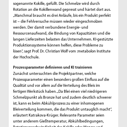
sogenannte Kokille, gefüllt. Die Schmelze wird durch
Rotation an die Kokillenwand gepresst und härtet dort aus.
„Manchmal braucht es drei Anläufe, bis ein Produkt perfekt
ist – die Fehlversuche müssen wieder eingeschmolzen
werden. Der damit verbundene Energie- und
Ressourcenaufwand, die Bindung von Kapazitäten und die
langen Lieferzeiten belasten das Unternehmen. KI-gestützte
Produktionssysteme können helfen, diese Probleme zu
lösen“, sagt Prof. Dr. Christian Wolf vom :metabolon Institute
der Hochschule.
Prozessparameter definieren und KI trainieren
Zunächst untersuchten die Projektpartner, welche
Prozessparameter einen besonders großen Einfluss auf die
Qualität und vor allem auf die Verteilung des Bleis im
fertigen Werkstück haben. „Da Blei einen viel niedrigeren
Schmelzpunkt als Bronze hat und zudem deutlich schwerer
ist, kann es beim Abkühlprozess zu einer inhomogenen
Bleiverteilung kommen, die das Produkt untauglich macht“,
erläutert Katrakova-Krüger. Relevante Parameter seien
unter anderem Gießtemperatur, Abkühlbedingungen,
Rotationsgeschwindigkeit der Kokille oder Menge und