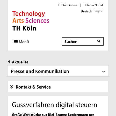
TH Köln intern
|
Hilfe im Notfall
English
Deutsch
Direkt zur Hauptnavigation
Direkt zur Subnavigation
Direkt zum Inhalt
Direkt zum Fußbereich
Suche
Menü
Aktuelles
Presse und Kommunikation
Kontakt & Service
Gussverfahren digital steuern
Große Werkstücke aus Blei-Bronze-Legierungen per