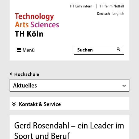
TH Köln intern
|
Hilfe im Notfall
English
Deutsch
Direkt zur Hauptnavigation
Direkt zur Subnavigation
Direkt zum Inhalt
Direkt zum Fußbereich
Suche
Menü
Hochschule
Aktuelles
Kontakt & Service
Gerd Rosendahl – ein Leader im
Sport und Beruf