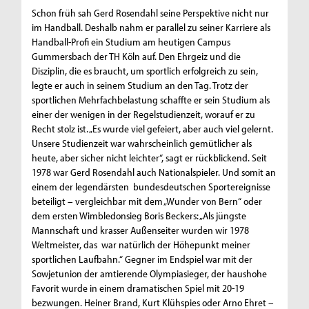
Schon früh sah Gerd Rosendahl seine Perspektive nicht nur
im Handball. Deshalb nahm er parallel zu seiner Karriere als
Handball-Profi ein Studium am heutigen Campus
Gummersbach der TH Köln auf. Den Ehrgeiz und die
Disziplin, die es braucht, um sportlich erfolgreich zu sein,
legte er auch in seinem Studium an den Tag. Trotz der
sportlichen Mehrfachbelastung schaffte er sein Studium als
einer der wenigen in der Regelstudienzeit, worauf er zu
Recht stolz ist. „Es wurde viel gefeiert, aber auch viel gelernt.
Unsere Studienzeit war wahrscheinlich gemütlicher als
heute, aber sicher nicht leichter“, sagt er rückblickend. Seit
1978 war Gerd Rosendahl auch Nationalspieler. Und somit an
einem der legendärsten bundesdeutschen Sportereignisse
beteiligt – vergleichbar mit dem „Wunder von Bern“ oder
dem ersten Wimbledonsieg Boris Beckers: „Als jüngste
Mannschaft und krasser Außenseiter wurden wir 1978
Weltmeister, das war natürlich der Höhepunkt meiner
sportlichen Laufbahn.“ Gegner im Endspiel war mit der
Sowjetunion der amtierende Olympiasieger, der haushohe
Favorit wurde in einem dramatischen Spiel mit 20-19
bezwungen. Heiner Brand, Kurt Klühspies oder Arno Ehret –