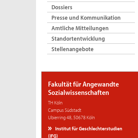
Dossiers
Presse und Kommunikation
Amtliche Mitteilungen
Standortentwicklung
Stellenangebote
Fakultät für Angewandte
Sozialwissenschaften
TH Köln
Campus Südstadt
Ubierring 48, 50678 Köln
Institut für Geschlechterstudien
(IFG)