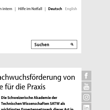
n intern
Hilfe im Notfall
English
|
|
Deutsch
Suche
Nachwuchsförderung von
für die Praxis
Die Schweizerische Akademie der
Technischen Wissenschaften SATW als
wichtigstes Expertennetzwerk dieser Art in