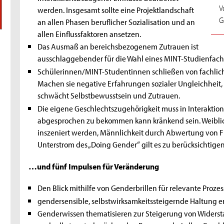
V
werden. Insgesamt sollte eine Projektlandschaft
G
an allen Phasen beruflicher Sozialisation und an
allen Einflussfaktoren ansetzen.
Das Ausmaß an bereichsbezogenem Zutrauen ist
ausschlaggebender für die Wahl eines MINT-Studienfache
Schülerinnen/MINT-Studentinnen schließen von fachliche
Machen sie negative Erfahrungen sozialer Ungleichheit, s
schwächt Selbstbewusstsein und Zutrauen.
Die eigene Geschlechtszugehörigkeit muss in Interaktio
abgesprochen zu bekommen kann kränkend sein. Weiblich
inszeniert werden, Männlichkeit durch Abwertung von 
Unterstrom des „Doing Gender“ gilt es zu berücksichtigen
…und fünf Impulsen für Veränderung
Den Blick mithilfe von Genderbrillen für relevante Proze
gendersensible, selbstwirksamkeitssteigernde Haltung e
Genderwissen thematisieren zur Steigerung von Widerst