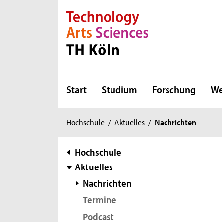
Direkt zur Hauptnavigation
Direkt zur Subnavigation
Direkt zum Inhalt
Direkt zum Fußbereich
Start
Studium
Forschung
We
Sie
Hochschule
/
Aktuelles
/
Nachrichten
sind
hier:
Subnavigation
Hochschule
Aktuelles
Nachrichten
Termine
Podcast