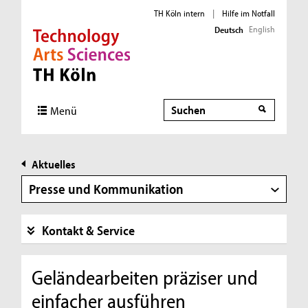
TH Köln intern
|
Hilfe im Notfall
English
Deutsch
Direkt zur Hauptnavigation
Direkt zur Subnavigation
Direkt zum Inhalt
Direkt zum Fußbereich
Suche
Menü
Aktuelles
Presse und Kommunikation
Kontakt & Service
Geländearbeiten präziser und
einfacher ausführen