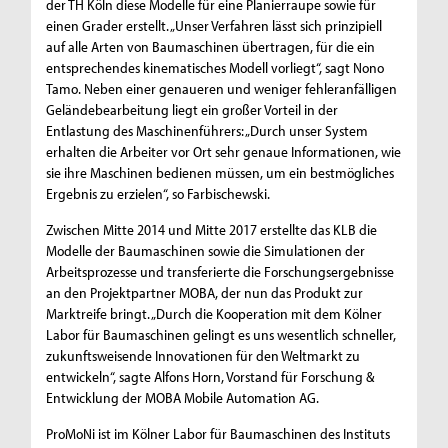
der TH Köln diese Modelle für eine Planierraupe sowie für
einen Grader erstellt. „Unser Verfahren lässt sich prinzipiell
auf alle Arten von Baumaschinen übertragen, für die ein
entsprechendes kinematisches Modell vorliegt“, sagt Nono
Tamo. Neben einer genaueren und weniger fehleranfälligen
Geländebearbeitung liegt ein großer Vorteil in der
Entlastung des Maschinenführers: „Durch unser System
erhalten die Arbeiter vor Ort sehr genaue Informationen, wie
sie ihre Maschinen bedienen müssen, um ein bestmögliches
Ergebnis zu erzielen“, so Farbischewski.
Zwischen Mitte 2014 und Mitte 2017 erstellte das KLB die
Modelle der Baumaschinen sowie die Simulationen der
Arbeitsprozesse und transferierte die Forschungsergebnisse
an den Projektpartner MOBA, der nun das Produkt zur
Marktreife bringt. „Durch die Kooperation mit dem Kölner
Labor für Baumaschinen gelingt es uns wesentlich schneller,
zukunftsweisende Innovationen für den Weltmarkt zu
entwickeln“, sagte Alfons Horn, Vorstand für Forschung &
Entwicklung der MOBA Mobile Automation AG.
ProMoNi ist im Kölner Labor für Baumaschinen des Instituts