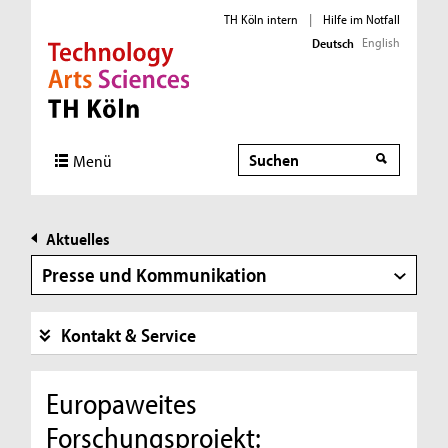
TH Köln intern
|
Hilfe im Notfall
English
Deutsch
Direkt zur Hauptnavigation
Direkt zur Subnavigation
Direkt zum Inhalt
Direkt zum Fußbereich
Suche
Menü
Aktuelles
Presse und Kommunikation
Kontakt & Service
Europaweites
Forschungsprojekt: