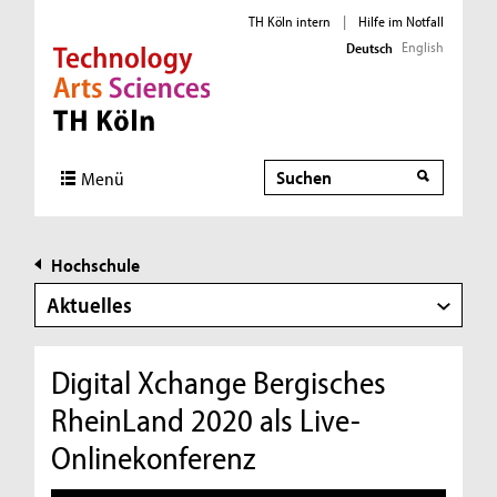
TH Köln intern
|
Hilfe im Notfall
English
Deutsch
Direkt zur Hauptnavigation
Direkt zur Subnavigation
Direkt zum Inhalt
Direkt zum Fußbereich
Suche
Menü
Hochschule
Aktuelles
Digital Xchange Bergisches
RheinLand 2020 als Live-
Onlinekonferenz