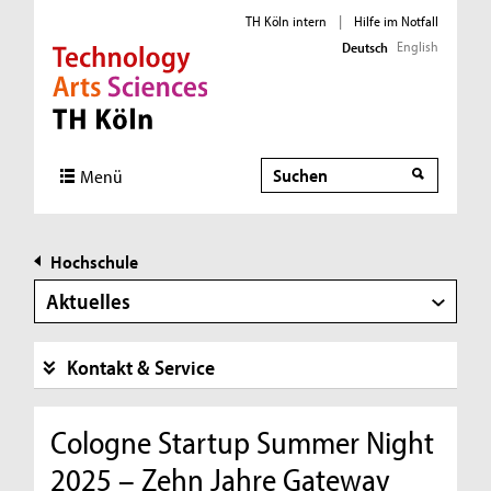
TH Köln intern
|
Hilfe im Notfall
English
Deutsch
Direkt zur Hauptnavigation
Direkt zur Subnavigation
Direkt zum Inhalt
Direkt zum Fußbereich
Suche
Menü
Hochschule
Aktuelles
Kontakt & Service
Cologne Startup Summer Night
2025 – Zehn Jahre Gateway