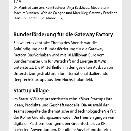
1 / 4
2 / 4
Dr. Manfred Janssen, KölnBusiness, Anja Backhaus, Moderatorin,
Andree H
Joachim Vranken, Web de Cologne und Marc Kley, Gateway Exzellenz
Start-up Center (Bild: Manor Lux)
Bundesförderung für die Gateway Factory
Ein weiteres zentrales Thema des Abends war die
Ankündigung der Bundesförderung für die Gateway
Factory. Das Vorhaben wird mit 10 Millionen Euro vom
Bundesministerium für Wirtschaft und Energie (BMWi)
unterstützt. Die Mittel fließen in den gezielten Ausbau von
Unterstützungsstrukturen für international skalierende
Deeptech-Startups aus dem Hochschulumfeld.
Startup Village
Im Startup Village präsentierten zehn Kölner Startups ihre
Ideen, Produkte und Geschäftsmodelle. Die Auswahl der
Teams spiegelte die thematische und technologische Vielfalt
der Kölner Gründungsszene wider. Die Themen gingen von
digitalen Plattformlösungen über GreenTech bis zu KI-
basierten Anwendungen. Der offene Ausstellungsbereich