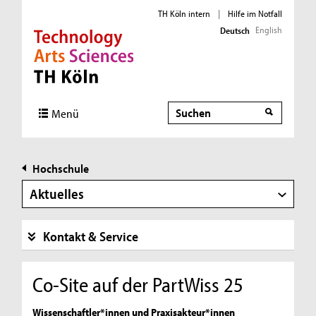
TH Köln intern
|
Hilfe im Notfall
English
Deutsch
Direkt zur Hauptnavigation
Direkt zur Subnavigation
Direkt zum Inhalt
Direkt zum Fußbereich
Suche
Menü
Hochschule
Aktuelles
Kontakt & Service
Co-Site auf der PartWiss 25
Wissenschaftler*innen und Praxisakteur*innen