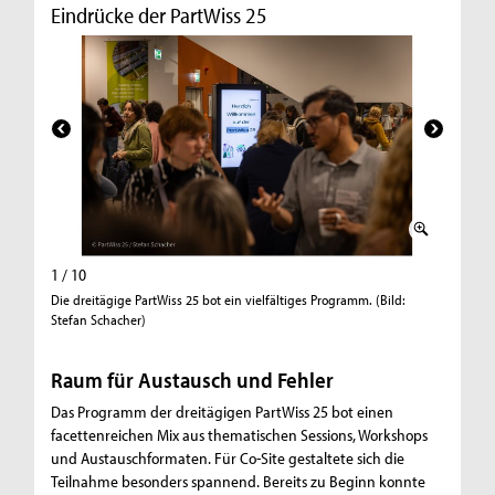
Eindrücke der PartWiss 25
1 / 10
2 / 10
Die dreitägige PartWiss 25 bot ein vielfältiges Programm. (Bild:
Ziel der
Stefan Schacher)
den Wiss
nachhalti
Raum für Austausch und Fehler
Das Programm der dreitägigen PartWiss 25 bot einen
facettenreichen Mix aus thematischen Sessions, Workshops
und Austauschformaten. Für Co-Site gestaltete sich die
Teilnahme besonders spannend. Bereits zu Beginn konnte