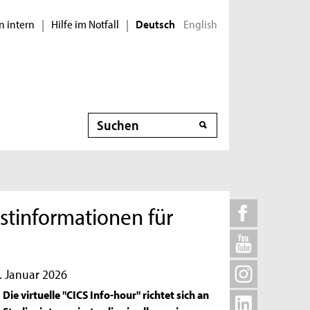
n intern
Hilfe im Notfall
English
|
|
Deutsch
Suche
rstinformationen für
9. Januar 2026
Die virtuelle "CICS Info-hour" richtet sich an