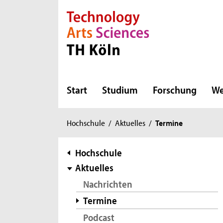
Direkt zur Hauptnavigation
Direkt zur Subnavigation
Direkt zum Inhalt
Direkt zum Fußbereich
Start
Studium
Forschung
We
Sie
Hochschule
/
Aktuelles
/
Termine
sind
hier:
Subnavigation
Hochschule
Aktuelles
Nachrichten
Termine
Podcast