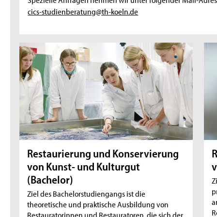
cics-studienberatung@th-koeln.de
Restaurierung und Konservierung
R
von Kunst- und Kulturgut
v
(Bachelor)
Z
p
Ziel des Bachelorstudiengangs ist die
a
theoretische und praktische Ausbildung von
R
Restauratorinnen und Restauratoren, die sich der