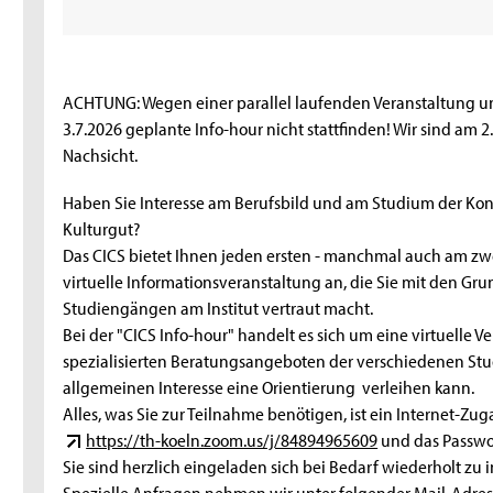
ACHTUNG: Wegen einer parallel laufenden Veranstaltung u
3.7.2026 geplante Info-hour nicht stattfinden! Wir sind am 
Nachsicht.
Haben Sie Interesse am Berufsbild und am Studium der Ko
Kulturgut?
Das CICS bietet Ihnen jeden ersten - manchmal auch am zwe
virtuelle Informationsveranstaltung an, die Sie mit den G
Studiengängen am Institut vertraut macht.
Bei der "CICS Info-hour" handelt es sich um eine virtuelle Ve
spezialisierten Beratungsangeboten der verschiedenen Stud
allgemeinen Interesse eine Orientierung verleihen kann.
Alles, was Sie zur Teilnahme benötigen, ist ein Internet-Z
https://th-koeln.zoom.us/j/84894965609
und das Passwort
Sie sind herzlich eingeladen sich bei Bedarf wiederholt zu 
Spezielle Anfragen nehmen wir unter folgender Mail-Adre