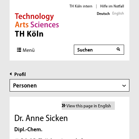
TH Köln intern
|
Hilfe im Notfall
English
Deutsch
Direkt zur Hauptnavigation
Direkt zur Subnavigation
Direkt zum Inhalt
Direkt zum Fußbereich
Suche
Menü
Profil
Personen
View this page in English
Dr. Anne Sicken
Dipl.-Chem.