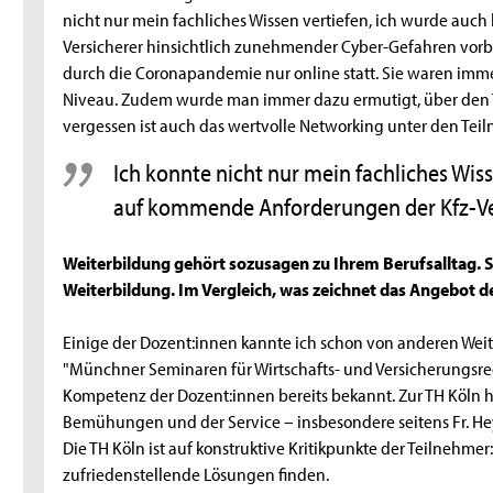
nicht nur mein fachliches Wissen vertiefen, ich wurde au
Versicherer hinsichtlich zunehmender Cyber-Gefahren vorbe
durch die Coronapandemie nur online statt. Sie waren imme
Niveau. Zudem wurde man immer dazu ermutigt, über den T
vergessen ist auch das wertvolle Networking unter den Teil
Ich konnte nicht nur mein fachliches Wis
auf kommende Anforderungen der Kfz-Versi
Weiterbildung gehört sozusagen zu Ihrem Berufsalltag. 
Weiterbildung. Im Vergleich, was zeichnet das Angebot d
Einige der Dozent:innen kannte ich schon von anderen We
"Münchner Seminaren für Wirtschafts- und Versicherungsrec
Kompetenz der Dozent:innen bereits bekannt. Zur TH Köln h
Bemühungen und der Service – insbesondere seitens Fr. Heyer
Die TH Köln ist auf konstruktive Kritikpunkte der Teilneh
zufriedenstellende Lösungen finden.