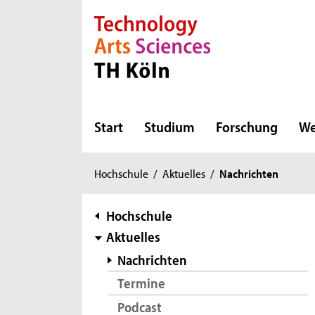
Direkt zur Hauptnavigation
Direkt zur Subnavigation
Direkt zum Inhalt
Direkt zum Fußbereich
Start
Studium
Forschung
We
Sie
Hochschule
/
Aktuelles
/
Nachrichten
sind
hier:
Subnavigation
Hochschule
Aktuelles
Nachrichten
Termine
Podcast