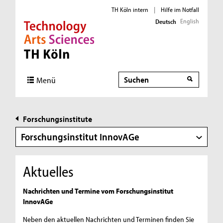
TH Köln intern
|
Hilfe im Notfall
English
Deutsch
Direkt zur Hauptnavigation
Direkt zur Subnavigation
Direkt zum Inhalt
Direkt zum Fußbereich
Suche
Menü
Forschungsinstitute
Forschungsinstitut InnovAGe
Aktuelles
Nachrichten und Termine vom Forschungsinstitut
InnovAGe
Neben den aktuellen Nachrichten und Terminen finden Sie