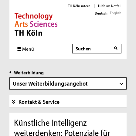
TH Köln intern
|
Hilfe im Notfall
English
Deutsch
Direkt zur Hauptnavigation
Direkt zur Subnavigation
Direkt zum Inhalt
Direkt zum Fußbereich
Suche
Menü
Weiterbildung
Unser Weiterbildungsangebot
Kontakt & Service
Künstliche Intelligenz
weiterdenken: Potenziale für