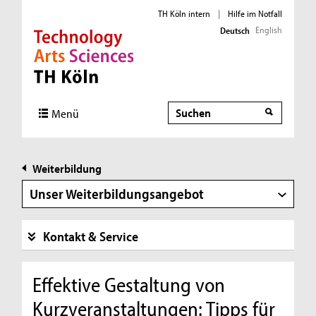
TH Köln intern
|
Hilfe im Notfall
English
Deutsch
Direkt zur Hauptnavigation
Direkt zur Subnavigation
Direkt zum Inhalt
Direkt zum Fußbereich
Suche
Menü
Weiterbildung
Unser Weiterbildungsangebot
Kontakt & Service
Effektive Gestaltung von
Kurzveranstaltungen: Tipps für