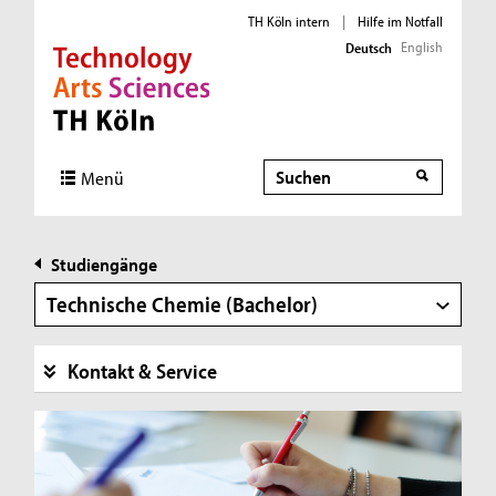
TH Köln intern
|
Hilfe im Notfall
English
Deutsch
Direkt zur Hauptnavigation
Direkt zur Subnavigation
Direkt zum Inhalt
Direkt zum Fußbereich
Suche
Menü
Studiengänge
Technische Chemie (Bachelor)
Kontakt & Service