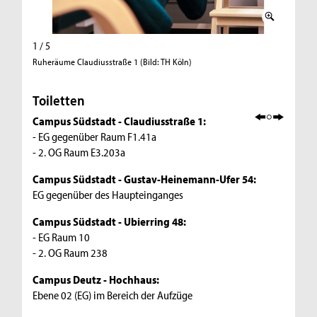
1 / 5
2 / 5
Ruheräume Claudiusstraße 1 (Bild: TH Köln)
Ruheraum
Toiletten
Campus Südstadt - Claudiusstraße 1:
- EG gegenüber Raum F1.41a
- 2. OG Raum E3.203a
Campus Südstadt - Gustav-Heinemann-Ufer 54:
EG gegenüber des Haupteinganges
Campus Südstadt - Ubierring 48:
- EG Raum 10
- 2. OG Raum 238
Campus Deutz - Hochhaus:
Ebene 02 (EG) im Bereich der Aufzüge