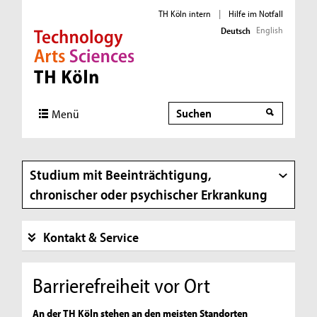
TH Köln intern
|
Hilfe im Notfall
English
Deutsch
Direkt zur Hauptnavigation
Direkt zur Subnavigation
Direkt zum Inhalt
Direkt zum Fußbereich
Suche
Menü
Studium mit Beeinträchtigung,
chronischer oder psychischer Erkrankung
Kontakt & Service
Barrierefreiheit vor Ort
An der TH Köln stehen an den meisten Standorten