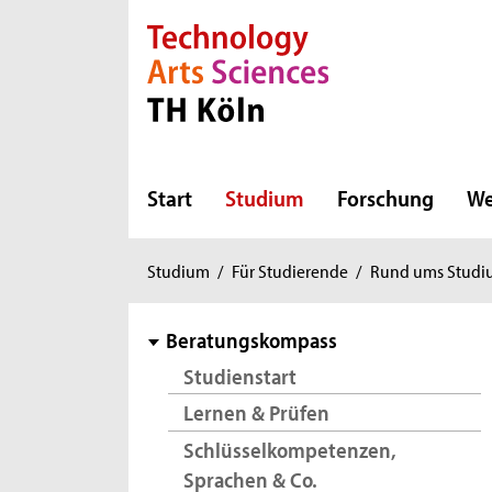
Direkt zur Hauptnavigation
Direkt zur Subnavigation
Direkt zum Inhalt
Direkt zum Fußbereich
Start
Studium
Forschung
We
Sie
Studium
/
Für Studierende
/
Rund ums Stud
sind
hier:
Subnavigation
Beratungskompass
Studienstart
Lernen & Prüfen
Schlüsselkompetenzen,
Sprachen & Co.