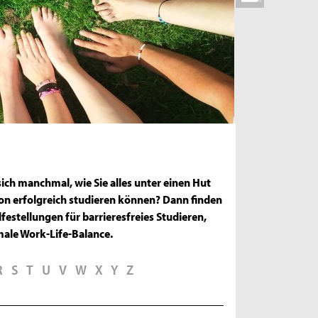
sich manchmal, wie Sie alles unter einen Hut
ion erfolgreich studieren können? Dann finden
festellungen für barrieresfreies Studieren,
male Work-Life-Balance.
R
S
T
U
V
W
X
Y
Z