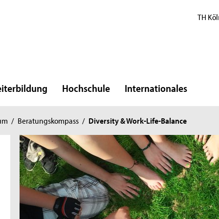
TH Köl
iterbildung
Hochschule
Internationales
ium
/
Beratungskompass
/
Diversity & Work-Life-Balance