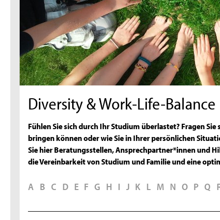
Diversity & Work-Life-Balance
Fühlen Sie sich durch Ihr Studium überlastet? Fragen Sie 
bringen können oder wie Sie in Ihrer persönlichen Situat
Sie hier Beratungsstellen, Ansprechpartner*innen und Hil
die Vereinbarkeit von Studium und Familie und eine opti
A
B
C
D
E
F
G
H
I
J
K
L
M
N
O
P
Q