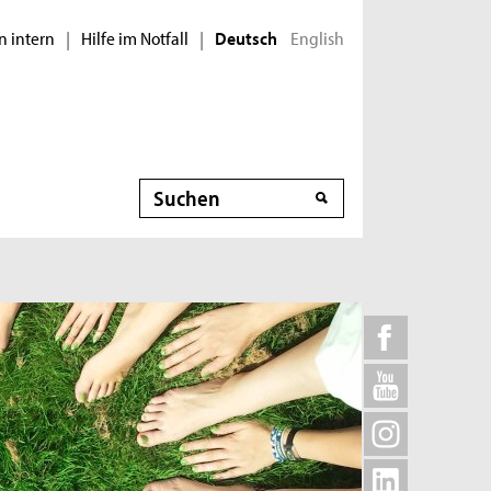
n intern
Hilfe im Notfall
English
|
|
Deutsch
Suche