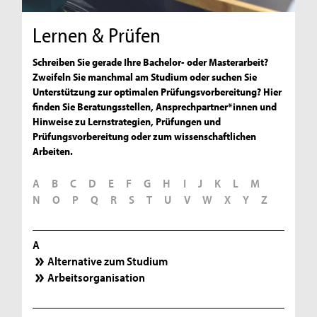
Lernen & Prüfen
Schreiben Sie gerade Ihre Bachelor- oder Masterarbeit?
Zweifeln Sie manchmal am Studium oder suchen Sie
Unterstützung zur optimalen Prüfungsvorbereitung? Hier
finden Sie Beratungsstellen, Ansprechpartner*innen und
Hinweise zu Lernstrategien, Prüfungen und
Prüfungsvorbereitung oder zum wissenschaftlichen
Arbeiten.
A
B
C
D
E
F
G
H
I
J
K
L
M
N
O
P
Q
R
S
T
U
V
W
X
Y
Z
A
Alternative zum Studium
Arbeitsorganisation