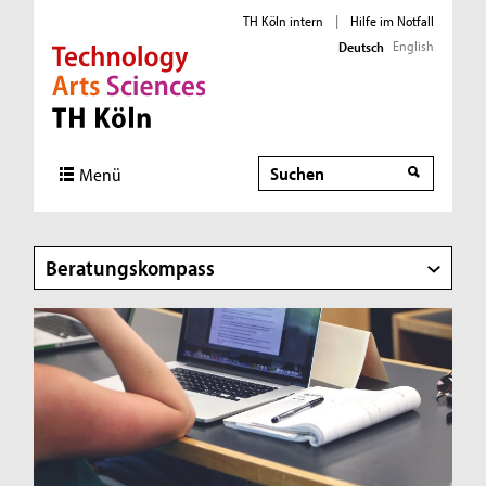
TH Köln intern
|
Hilfe im Notfall
English
Deutsch
Direkt zur Hauptnavigation
Direkt zur Subnavigation
Direkt zum Inhalt
Direkt zum Fußbereich
Suche
Menü
Beratungskompass