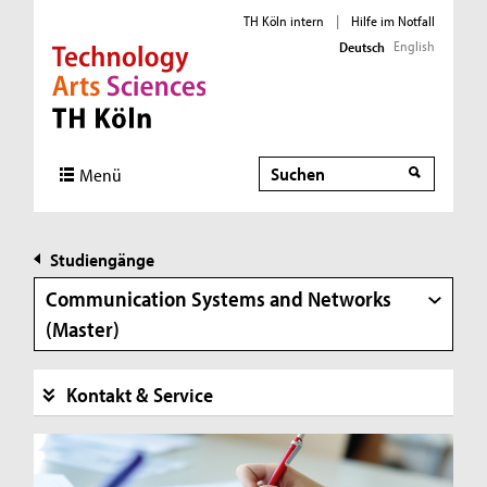
TH Köln intern
|
Hilfe im Notfall
English
Deutsch
Direkt zur Hauptnavigation
Direkt zur Subnavigation
Direkt zum Inhalt
Direkt zum Fußbereich
Suche
Menü
Studiengänge
Communication Systems and Networks
(Master)
Kontakt & Service