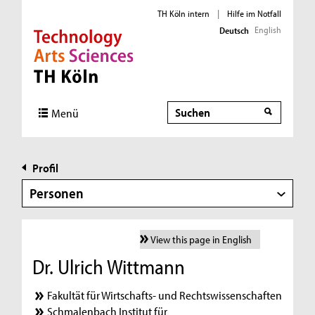
TH Köln intern
|
Hilfe im Notfall
English
Deutsch
Direkt zur Hauptnavigation
Direkt zur Subnavigation
Direkt zum Inhalt
Direkt zum Fußbereich
Suche
Menü
Profil
Personen
View this page in English
Dr. Ulrich Wittmann
Fakultät für Wirtschafts- und Rechtswissenschaften
Schmalenbach Institut für