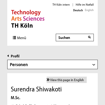
TH Köln intern
|
Hilfe im Notfall
English
Deutsch
Direkt zur Hauptnavigation
Direkt zur Subnavigation
Direkt zum Inhalt
Direkt zum Fußbereich
Suche
Menü
Profil
Personen
View this page in English
Surendra Shiwakoti
M.Sc.