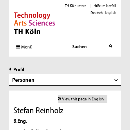
TH Köln intern
|
Hilfe im Notfall
English
Deutsch
Direkt zur Hauptnavigation
Direkt zur Subnavigation
Direkt zum Inhalt
Direkt zum Fußbereich
Suche
Menü
Profil
Personen
View this page in English
Stefan Reinholz
B.Eng.