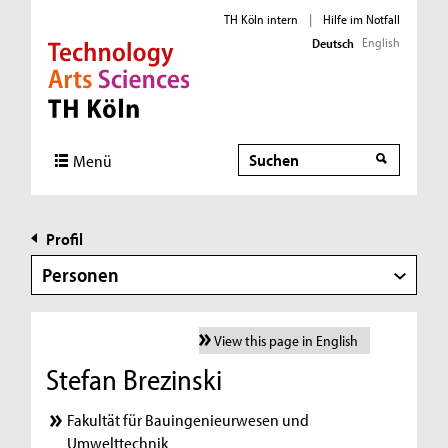
TH Köln intern
|
Hilfe im Notfall
English
Deutsch
Direkt zur Hauptnavigation
Direkt zur Subnavigation
Direkt zum Inhalt
Direkt zum Fußbereich
Suche
Menü
Profil
Personen
View this page in English
Stefan Brezinski
Fakultät für Bauingenieurwesen und
Umwelttechnik