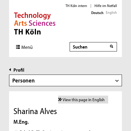
TH Köln intern
|
Hilfe im Notfall
English
Deutsch
Direkt zur Hauptnavigation
Direkt zur Subnavigation
Direkt zum Inhalt
Direkt zum Fußbereich
Suche
Menü
Profil
Personen
View this page in English
Sharina Alves
M.Eng.