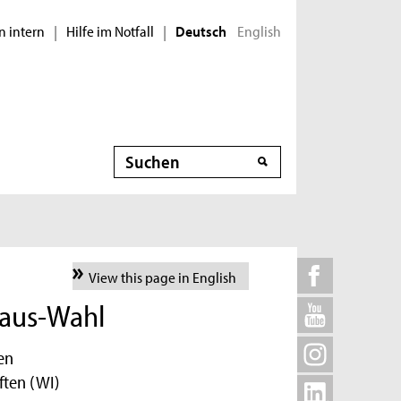
n intern
Hilfe im Notfall
English
|
|
Deutsch
Suche
View this page in English
haus-Wahl
en
ften (WI)