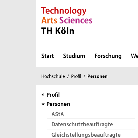
Direkt zur Hauptnavigation
Direkt zur Subnavigation
Direkt zum Inhalt
Direkt zum Fußbereich
Start
Studium
Forschung
We
Sie
Hochschule
/
Profil
/
Personen
sind
hier:
Subnavigation
Profil
Personen
AStA
Datenschutzbeauftragte
Gleichstellungsbeauftragte