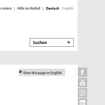
n intern
Hilfe im Notfall
English
|
|
Deutsch
Suche
View this page in English