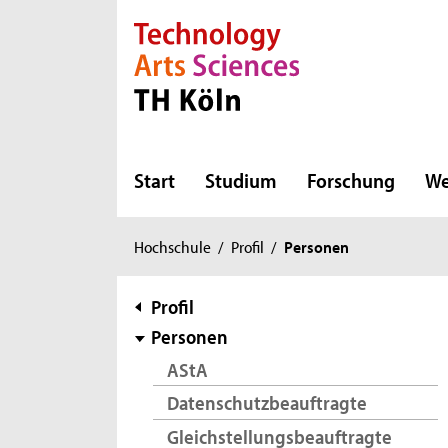
Direkt zur Hauptnavigation
Direkt zur Subnavigation
Direkt zum Inhalt
Direkt zum Fußbereich
Start
Studium
Forschung
We
Sie
Hochschule
/
Profil
/
Personen
sind
hier:
Subnavigation
Profil
Personen
AStA
Datenschutzbeauftragte
Gleichstellungsbeauftragte