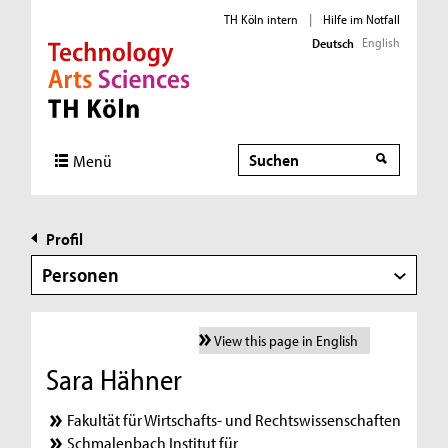
TH Köln intern
|
Hilfe im Notfall
English
Deutsch
Direkt zur Hauptnavigation
Direkt zur Subnavigation
Direkt zum Inhalt
Direkt zum Fußbereich
Suche
Menü
Profil
Personen
View this page in English
Sara Hähner
Fakultät für Wirtschafts- und Rechtswissenschaften
Schmalenbach Institut für