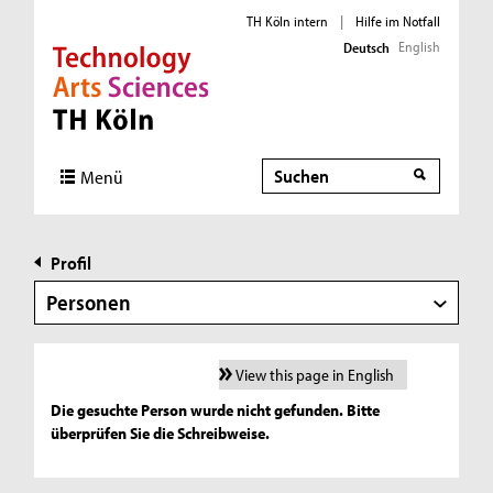
TH Köln intern
|
Hilfe im Notfall
English
Deutsch
Direkt zur Hauptnavigation
Direkt zur Subnavigation
Direkt zum Inhalt
Direkt zum Fußbereich
Suche
Menü
Profil
Personen
View this page in English
Die gesuchte Person wurde nicht gefunden. Bitte
überprüfen Sie die Schreibweise.