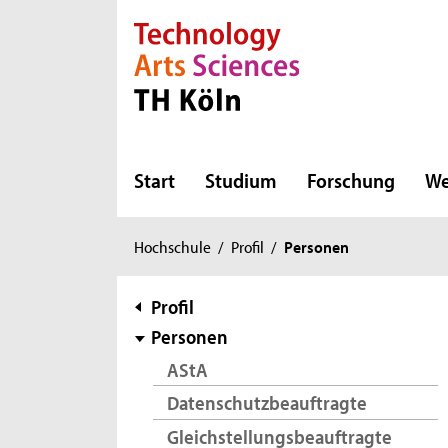
Direkt zur Hauptnavigation
Direkt zur Subnavigation
Direkt zum Inhalt
Direkt zum Fußbereich
Start
Studium
Forschung
We
Sie
Hochschule
/
Profil
/
Personen
sind
hier:
Subnavigation
Profil
Personen
AStA
Datenschutzbeauftragte
Gleichstellungsbeauftragte