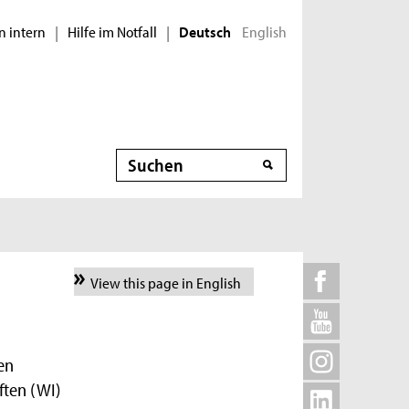
n intern
Hilfe im Notfall
English
|
|
Deutsch
Suche
View this page in English
en
ften (WI)