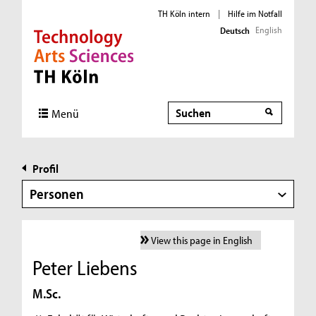
TH Köln intern
|
Hilfe im Notfall
English
Deutsch
Direkt zur Hauptnavigation
Direkt zur Subnavigation
Direkt zum Inhalt
Direkt zum Fußbereich
Suche
Menü
Profil
Personen
View this page in English
Peter Liebens
M.Sc.