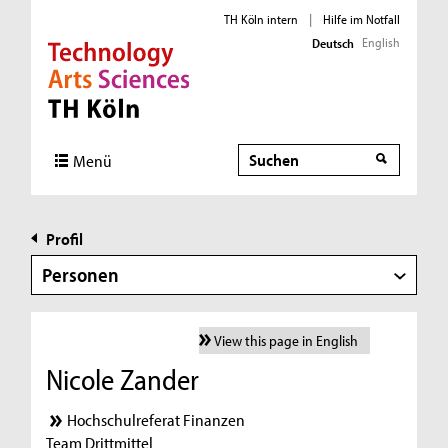
TH Köln intern
|
Hilfe im Notfall
English
Deutsch
Direkt zur Hauptnavigation
Direkt zur Subnavigation
Direkt zum Inhalt
Direkt zum Fußbereich
Suche
Menü
Profil
Personen
View this page in English
Nicole Zander
Hochschulreferat Finanzen
Team Drittmittel