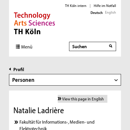
TH Köln intern
|
Hilfe im Notfall
English
Deutsch
Direkt zur Hauptnavigation
Direkt zur Subnavigation
Direkt zum Inhalt
Direkt zum Fußbereich
Suche
Menü
Profil
Personen
View this page in English
Natalie Ladrière
Fakultät für Informations-, Medien- und
Elektrotechnik