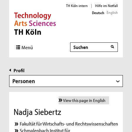
TH Köln intern
|
Hilfe im Notfall
English
Deutsch
Direkt zur Hauptnavigation
Direkt zur Subnavigation
Direkt zum Inhalt
Direkt zum Fußbereich
Suche
Menü
Profil
Personen
View this page in English
Nadja Siebertz
Fakultät für Wirtschafts- und Rechtswissenschaften
Schmalenbach Institut für