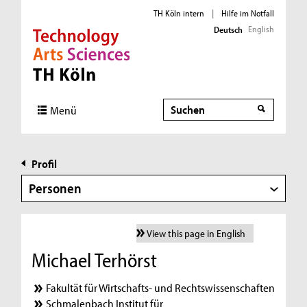
TH Köln intern
|
Hilfe im Notfall
English
Deutsch
Direkt zur Hauptnavigation
Direkt zur Subnavigation
Direkt zum Inhalt
Direkt zum Fußbereich
Suche
Menü
Profil
Personen
View this page in English
Michael Terhörst
Fakultät für Wirtschafts- und Rechtswissenschaften
Schmalenbach Institut für