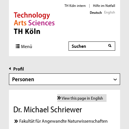
TH Köln intern
|
Hilfe im Notfall
English
Deutsch
Direkt zur Hauptnavigation
Direkt zur Subnavigation
Direkt zum Inhalt
Direkt zum Fußbereich
Suche
Menü
Profil
Personen
View this page in English
Dr. Michael Schriewer
Fakultät für Angewandte Naturwissenschaften